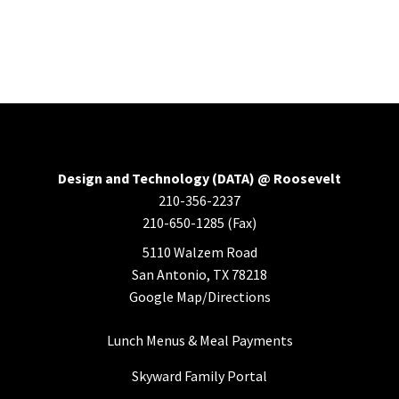
30
31
1
2
3
4
5
Design and Technology (DATA) @ Roosevelt
210-356-2237
210-650-1285 (Fax)
5110 Walzem Road
San Antonio, TX 78218
Google Map/Directions
Lunch Menus & Meal Payments
Skyward Family Portal