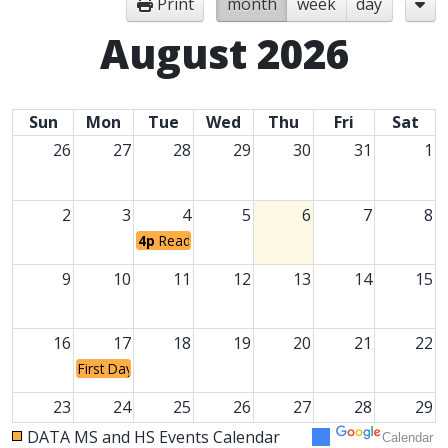
Print
month
week
day
August 2026
Sun
Mon
Tue
Wed
Thu
Fri
Sat
26
27
28
29
30
31
1
2
3
4
5
6
7
8
4p
Ready, Set, Ride! Back to School Prep Event
9
10
11
12
13
14
15
16
17
18
19
20
21
22
First Day of School
23
24
25
26
27
28
29
DATA MS and HS Events Calendar
Calendar